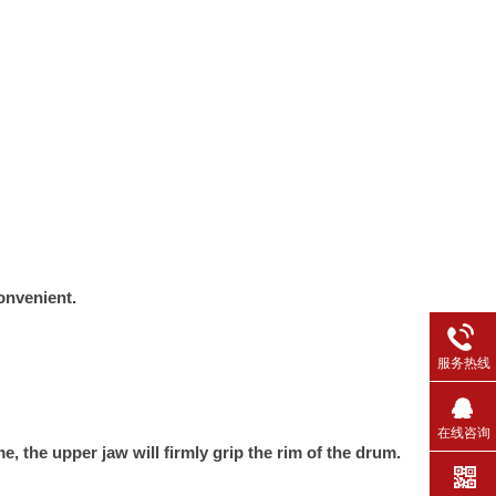
onvenient.
服务热线
在线咨询
 the upper jaw will firmly grip the rim of the drum.