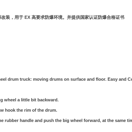
爆改装，用于
EX
高要求防爆环境。并提供国家认证防爆合格证书
eel drum truck: moving drums on surface and floor. Easy and C
g wheel a little bit backward.
w hook the rim of the drum.
e rubber handle and push the big wheel forward, at the same time,