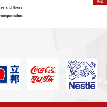
微信
ces and floors.
ransportation.