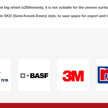
he big wheel is250mmonly, it is not suitable for the uneven surfa
in SKD (Semi-Knock-Down) style, to save space for export and t