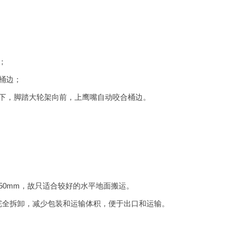
；
桶边；
向下，脚踏大轮架向前，上鹰嘴自动咬合桶边。
50mm，故只适合较好的水平地面搬运。
完全拆卸，减少包装和运输体积，便于出口和运输。