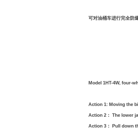
可对油桶车进行完全防
Model 1HT-4W, four-wh
Action 1: Moving the bi
Action 2
： The lower ja
Action 3
： Pull down th