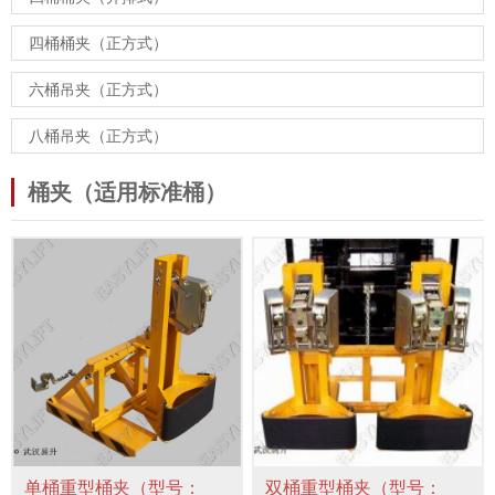
四桶桶夹（正方式）
六桶吊夹（正方式）
八桶吊夹（正方式）
桶夹（适用标准桶）
单桶重型桶夹（型号：
双桶重型桶夹（型号：