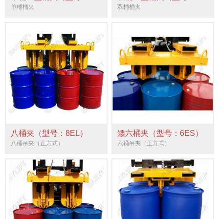
1SE）
2DE）
单桶桶夹
双桶桶夹
八桶夹（型号：8EL）
矮六桶夹（型号：6ES）
八桶吊夹（正方式）
六桶吊夹（正方式）