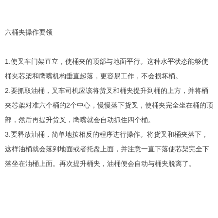
六桶夹操作要领
1.使叉车门架直立，使桶夹的顶部与地面平行。这种水平状态能够使
桶夹芯架和鹰嘴机构垂直起落，更容易工作，不会损坏桶。
2.要抓取油桶，叉车司机应该将货叉和桶夹提升到桶的上方，并将桶
夹芯架对准六个桶的2个中心，慢慢落下货叉，使桶夹完全坐在桶的顶
部，然后再提升货叉，鹰嘴就会自动抓住四个桶。
3.要释放油桶，简单地按相反的程序进行操作。将货叉和桶夹落下，
这样油桶就会落到地面或者托盘上面，并注意一直下落使芯架完全下
落坐在油桶上面。再次提升桶夹，油桶便会自动与桶夹脱离了。