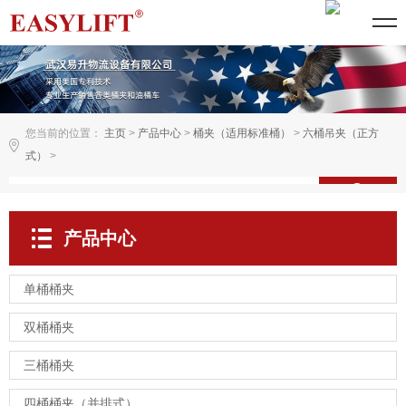
您当前的位置：
主页
>
产品中心
>
桶夹（适用标准桶）
>
六桶吊夹（正方
式）
>
产品中心
单桶桶夹
双桶桶夹
三桶桶夹
四桶桶夹（并排式）