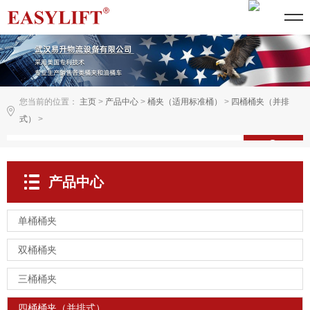
您当前的位置：
主页
>
产品中心
>
桶夹（适用标准桶）
>
四桶桶夹（并排
式）
>
产品中心
单桶桶夹
双桶桶夹
三桶桶夹
四桶桶夹（并排式）