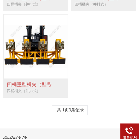
4SE）
4DEJ）
四桶桶夹（并排式）
四桶桶夹（并排式）
四桶重型桶夹（型号：
4DE）
四桶桶夹（并排式）
共
1
页
3
条记录
合作伙伴
服务热线