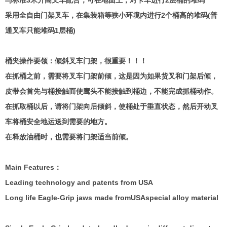
与标准3米升高叉车配合，可在地面上，对卡车进行2
层桶的堆码
采用全自由门架叉车，在集装箱等狭小环境内进行2
个桶高的堆码(
普
通叉车只能堆码1
层桶)
桶夹操作要领：倾斜叉车门架，很重要！！！
在抓桶之前，需要将叉车门架前倾，这是因为如果货叉和门架后倾，
皮带会首先与桶接触而使鹰头不能接触到桶边，不能完成抓桶动作。
在抓取桶以后，请将门架向后倾斜，使桶处于垂直状态，然后开动叉
车将桶安全地运送到需要的地方。
在释放油桶时，也需要将门架适当前倾。
Main Features
：
Leading technology and patents from USA
Long life Eagle-Grip jaws made fromUSAspecial alloy material