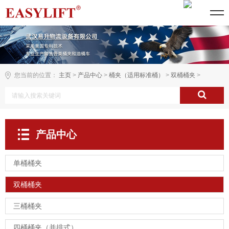
您当前的位置：
主页
>
产品中心
>
桶夹（适用标准桶）
>
双桶桶夹
>
产品中心
单桶桶夹
双桶桶夹
三桶桶夹
四桶桶夹（并排式）