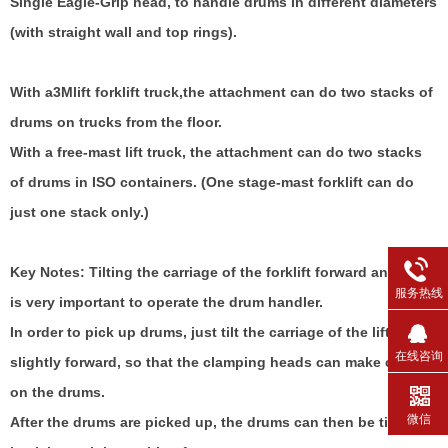
Single Eagle-Grip head, to handle drums in different diameters
(with straight wall and top rings).
With a3Mlift forklift truck,the attachment can do two stacks of
drums on trucks from the floor.
With a free-mast lift truck, the attachment can do two stacks
of drums in ISO containers. (One stage-mast forklift can do
just one stack only.)
Key Notes: Tilting the carriage of the forklift forward and back
服务热线
is very important to operate the drum handler.
In order to pick up drums, just tilt the carriage of the lift-truck
在线咨询
slightly forward, so that the clamping heads can make contact
on the drums.
微信
After the drums are picked up, the drums can then be tilted